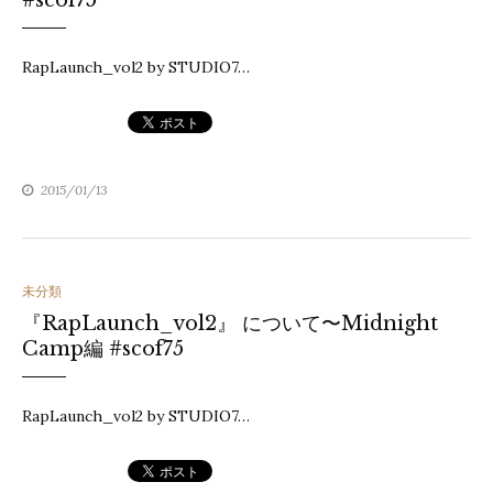
#scof75
ゴ
リ
RapLaunch_vol2 by STUDIO7…
ー
2015/01/13
カ
未分類
『RapLaunch_vol2』 について〜Midnight
テ
Camp編 #scof75
ゴ
リ
RapLaunch_vol2 by STUDIO7…
ー