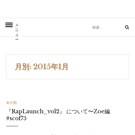
コ
ン
テ
検
メ
ン
検
ニ
索
索
ュ
ツ
す
ー
へ
る:
移
動
月別: 2015年1月
カ
未分類
『RapLaunch_vol2』 について〜Zoe編
テ
#scof75
ゴ