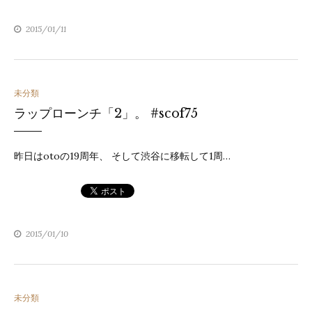
2015/01/11
カ
未分類
ラップローンチ「2」。 #scof75
テ
ゴ
昨日はotoの19周年、 そして渋谷に移転して1周…
リ
ー
2015/01/10
カ
未分類