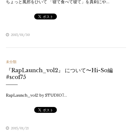
リ
ちょっと風邪をひいて 「寝て食べて寝て」を真剣にや…
ー
2015/01/30
カ
未分類
『RapLaunch_vol2』 について〜Hi-So編
テ
#scof75
ゴ
リ
RapLaunch_vol2 by STUDIO7…
ー
2015/01/21