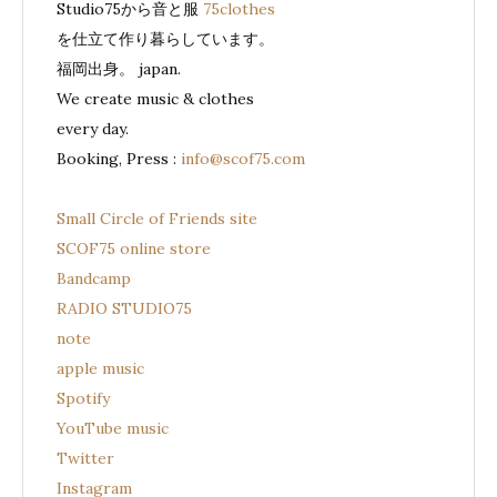
Studio75から音と服
75clothes
を仕立て作り暮らしています。
福岡出身。 japan.
We create music & clothes
every day.
Booking, Press :
info@scof75.com
Small Circle of Friends site
SCOF75 online store
Bandcamp
RADIO STUDIO75
note
apple music
Spotify
YouTube music
Twitter
Instagram