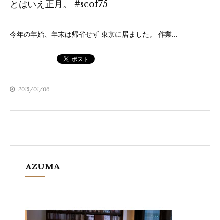
とはいえ正月。 #scof75
テ
ゴ
今年の年始、年末は帰省せず 東京に居ました。 作業…
リ
ー
2015/01/06
AZUMA